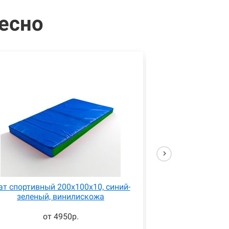
есно
т спортивный 200x100x10, синий-
Мат спортивный 2
зеленый, винилискожа
синий, в
от 4950р.
от 