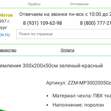
Прайсы
Оптовикам
Отвечаем на звонки пн-вск с 10:00 до 
Матов
97 г.
8 (931) 109-62-98
8 (800) 777-2
бург
v.ru
зводство
Оплата
емления 300x200x50см зеленый-красный
Артикул: ZZM-MP30020050z
Материал чехла: ПВХ тк
Наполнение: поролон