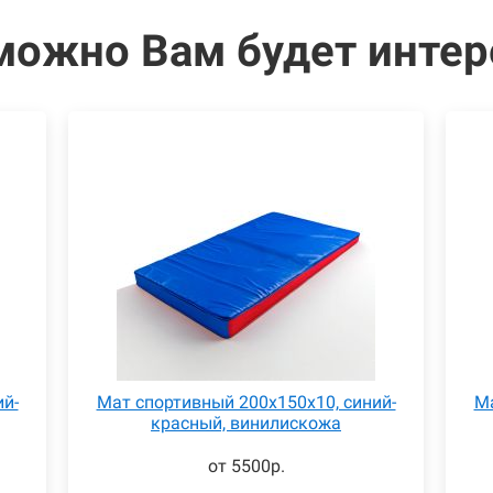
можно Вам будет интер
ий-
Мат спортивный 200x150x10, синий-
Ма
красный, винилискожа
от 5500р.