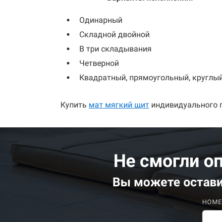
Одинарный
Складной двойной
В три складывания
Четверной
Квадратный, прямоугольный, круглы
Купить
мат мягкий щит
индивидуального п
Не смогли о
Вы можете
остав
НОМЕ