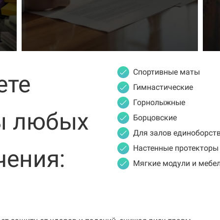
Спортивные маты
ете
Гимнастические
Горнолыжные
ы любых
Борцовские
Для залов единоборст
Настенные протекторы
чения:
Мягкие модули и мебе