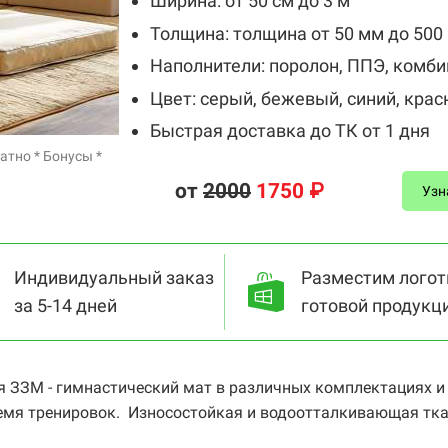
Ширина: от 50 см до 3 м
Толщина: толщина от 50 мм до 500
Наполнители: поролон, ППЭ, комб
Цвет: серый, бежевый, синий, крас
Быстрая доставка до ТК от 1 дня
атно * Бонусы *
от
2
000
1750 ₽
Узн
Индивидуальный заказ
Разместим логот
за 5-14 дней
готовой продукц
 ЗЗМ - гимнастический мат в различных комплектациях и 
ремя тренировок. Износостойкая и водоотталкивающая тка